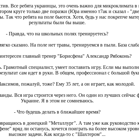
тив. Все ребята украинцы, это очень важно для микроклимата в 
втором круге только две поразки (Юра именно т7ак и сказал - "две 
ы. Так что ребята на поле бьются. Хотя, будь у нас покрепче мате
результаты были бы выше.
- Правда, что на школьных полях тренируетесь?
ягко сказано. На поле нет травы, тренируемся в пыли. База слаба
 интересен главный тренер "Борисфена" Александр Рябоконь?
ь. Грамотный специалист, умеет поставить игру. Если мы выпол
 результат сам идет в руки. В общем, профессионал с большой бук
ксимов, пожалуй, тоже? Ему 35 лет, а он играет, как молодой.
манды. Вся игра строится через него. Он один из лучших сейчас 
Украине. Я в этом не сомневаюсь.
- Что будешь делать в ближайшее время?
вращаюсь в донецкий "Металлург". А там уже как руководство к
фене" вряд ли останусь, хочется поиграть на более высоком уров
высокие задачи. Как когда-то с "Шахтером"...