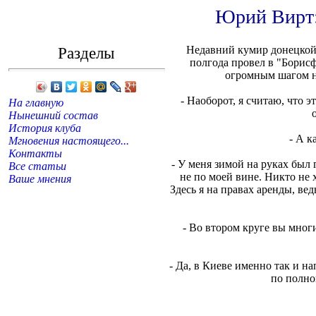
Юрий Вирт:
Разделы
Недавний кумир донецкой
полгода провел в "Борисф
огромным шагом на
- Наоборот, я считаю, что 
На главную
Нынешний состав
История клуба
- А к
Мгновения настоящего...
Контакты
- У меня зимой на руках был
Все статьи
не по моей вине. Никто не 
Ваше мнения
Здесь я на правах аренды, в
- Во втором круге вы мног
- Да, в Киеве именно так и н
по полно