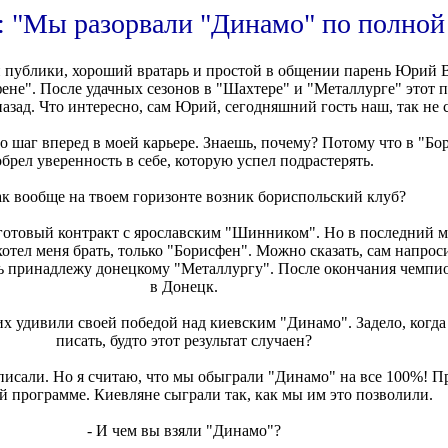
 "Мы разорвали "Динамо" по полной
 публики, хороший вратарь и простой в общении парень Юрий 
ене". После удачных сезонов в "Шахтере" и "Металлурге" этот п
зад. Что интересно, сам Юрий, сегодняшний гость наш, так не с
это шаг вперед в моей карьере. Знаешь, почему? Потому что в "Бо
обрел уверенность в себе, которую успел подрастерять.
ак вообще на твоем горизонте возник бориспольский клуб?
 готовый контракт с ярославским "Шинником". Но в последний м
хотел меня брать, только "Борисфен". Можно сказать, сам напроси
едь принадлежу донецкому "Металлургу". После окончания чемпи
в Донецк.
их удивили своей победой над киевским "Динамо". Задело, когда 
писать, будто этот результат случаен?
аписали. Но я считаю, что мы обыграли "Динамо" на все 100%! П
й программе. Киевляне сыграли так, как мы им это позволили.
- И чем вы взяли "Динамо"?