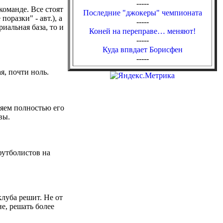
-----
команде. Все стоят
Последние "джокеры" чемпионата
поразки" - авт.), а
-----
риальная база, то и
Коней на переправе… меняют!
-----
Куда впвдает Борисфен
-----
я, почти ноль.
няем полностью его
вы.
футболистов на
луба решит. Не от
не, решать более