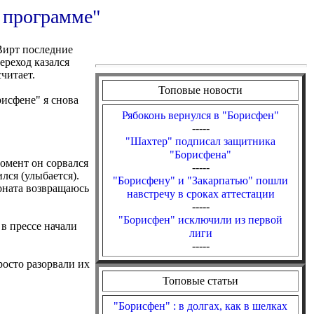
 программе"
Вирт последние
ереход казался
читает.
Топовые новости
рисфене" я снова
Рябоконь вернулся в "Борисфен"
-----
"Шахтер" подписал защитника
"Борисфена"
омент он сорвался
-----
лся (улыбается).
"Борисфену" и "Закарпатью" пошли
оната возвращаюсь
навстречу в сроках аттестации
-----
"Борисфен" исключили из первой
в прессе начали
лиги
-----
росто разорвали их
Топовые статьи
"Борисфен" : в долгах, как в шелках