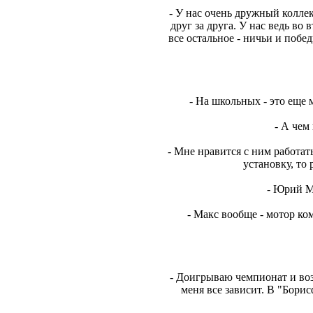
- У нас очень дружный коллек
друг за друга. У нас ведь во 
все остальное - ничьи и побед
- На школьных - это еще м
- А чем
- Мне нравится с ним работат
установку, то
- Юрий Ма
- Макс вообще - мотор ко
- Доигрываю чемпионат и воз
меня все зависит. В "Борис