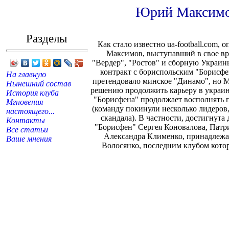
Юрий Максимов
Разделы
Как стало известно ua-football.com
Максимов, выступавший в свое вр
"Вердер", "Ростов" и сборную Украи
контракт с бориспольским "Борисфе
На главную
претендовало минское "Динамо", но М
Нынешний состав
решению продолжить карьеру в украин
История клуба
"Борисфена" продолжает восполнять 
Мгновения
(команду покинули несколько лидеров,
настоящего...
скандала). В частности, достигнута 
Контакты
"Борисфен" Сергея Коновалова, Патр
Все статьи
Александра Клименко, принадлежа
Ваше мнения
Волосянко, последним клубом кото