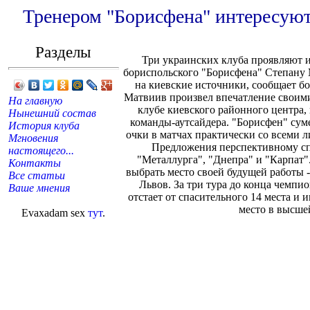
Тренером "Борисфена" интересуют
Разделы
Три украинских клуба проявляют и
бориспольского "Борисфена" Степану 
на киевские источники, сообщает бо
Матвиив произвел впечатление своим
На главную
клубе киевского районного центра,
Нынешний состав
команды-аутсайдера. "Борисфен" суме
История клуба
очки в матчах практически со всеми 
Мгновения
Предложения перспективному сп
настоящего...
"Металлурга", "Днепра" и "Карпат"
Контакты
выбрать место своей будущей работы 
Все статьи
Львов. За три тура до конца чемпи
Ваше мнения
отстает от спасительного 14 места и
место в высше
Evaxadam sex
тут
.