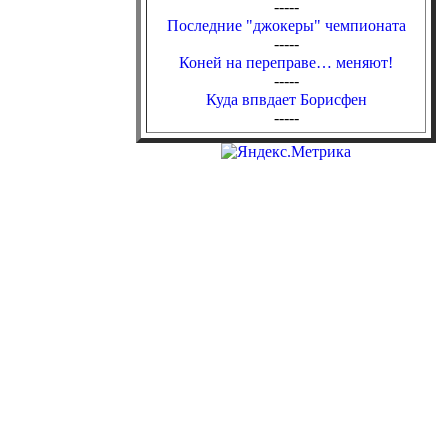
-----
Последние "джокеры" чемпионата
-----
Коней на переправе… меняют!
-----
Куда впвдает Борисфен
-----