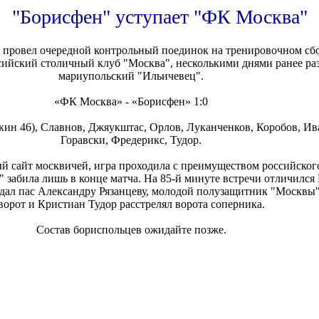
"Борисфен" уступает "ФК Москва"
 провел очередной контрольный поединок на тренировочном сб
сийский столичный клуб "Москва", несколькими днями ранее р
мариупольский "Ильичевец".
«ФК Москва» - «Борисфен» 1:0
ин 46), Славнов, Джяукштас, Орлов, Луканченков, Коробов, Ива
Горавски, Фредерикс, Тудор.
 сайт москвичей, игра проходила с преимуществом российского
 забила лишь в конце матча. На 85-й минуте встречи отличился
дал пас Александру Рязанцеву, молодой полузащитник "Москвы"
ворот и Кристиан Тудор расстрелял ворота соперника.
Состав бориспольцев ожидайте позже.