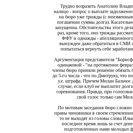
Трудно возразить Анатолию Влади
налицо - вопрос о выплате задолженн
на бюро уже трижды (с неизменным
погашении суммы долга). Касательн
запущенна. Обстоятельства этого дел
раз, кроме того, оно трижды рассма
ФФУ и однажды - апелляционного
вынужден даже обратиться в СМИ 
попытаться вернуть себе заработан
Аргументация представителя "Борисфе
одинаковой - "на протяжении февра
члены бюро приняли решение обязать 
до 5-го числа - что по Дмитруку, что п
у.е. штрафа. Причем Милан Бальчос д
случае, если клуб не выплатит долги
соревнования. Правда, при голосова
свой голос только сам Мил
По мотивам заседания бюро сложно 
правы чиновники в своем стремлении
то не выходят из головы слова Ил
последнее время лишь за счет ден
подготовленных нами молодых фу