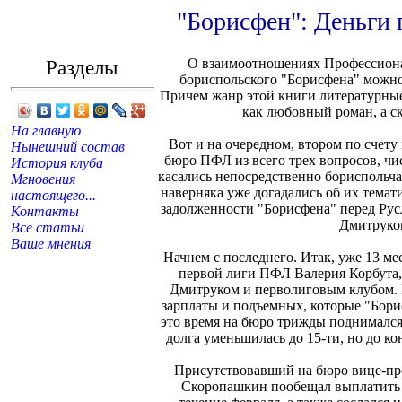
"Борисфен": Деньги 
Разделы
О взаимоотношениях Профессиона
бориспольского "Борисфена" можно,
Причем жанр этой книги литературные
как любовный роман, а ск
На главную
Вот и на очередном, втором по счету 
Нынешний состав
бюро ПФЛ из всего трех вопросов, чи
История клуба
касались непосредственно бориспольч
Мгновения
наверняка уже догадались об их темат
настоящего...
задолженности "Борисфена" перед Ру
Контакты
Дмитруко
Все статьи
Ваше мнения
Начнем с последнего. Итак, уже 13 м
первой лиги ПФЛ Валерия Корбута,
Дмитруком и перволиговым клубом. Е
зарплаты и подъемных, которые "Бори
это время на бюро трижды поднимался 
долга уменьшилась до 15-ти, но до ко
Присутствовавший на бюро вице-пр
Скоропашкин пообещал выплатить 