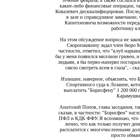
течение февраля, а также сослался
какие-либо финансовые операции, та
Ковалевич дисквалифицирован. После
в зале и справедливое замечание,
Капитоновича возможности перед
работнику клу
На этом обсуждение вопроса не зако
Скоропашкину задал член бюро М
частности, отметил, что "клуб нарыв
бы у меня появился миллион гривен, и
людьми, я бы перво-наперво постарал
смело смотреть всем в глаза", - с
Излишне, наверное, объяснять, что 
Спортивного суда в Лозанне, кот
выплатить "Борисфену" 1 200 000 
Карамушки
Анатолий Попов, глава заседания, та
сказав, в частности: "Борисфен" наг
ПФЛ и КДК ФФУ. Я вспоминаю, что 
лично, что как только получит ден
расплатится с многочисленными долг
просто обман