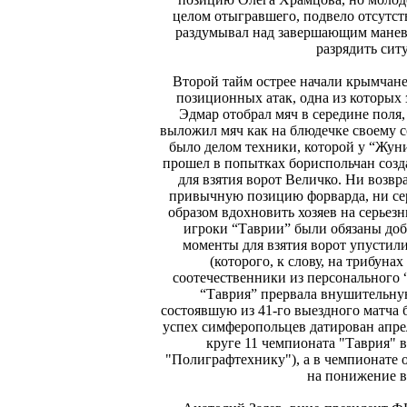
целом отыгравшего, подвело отсутст
раздумывал над завершающим манев
разрядить сит
Второй тайм острее начали крымчане
позиционных атак, одна из которых
Эдмар отобрал мяч в середине поля
выложил мяч как на блюдечке своему с
было делом техники, которой у “Жуни
прошел в попытках бориспольчан созд
для взятия ворот Величко. Ни возв
привычную позицию форварда, ни се
образом вдохновить хозяев на серьез
игроки “Таврии” были обязаны доб
моменты для взятия ворот упустил
(которого, к слову, на трибун
соотечественники из персонального 
“Таврия” прервала внушительну
состоявшую из 41-го выездного матча 
успех симферопольцев датирован апрел
круге 11 чемпионата "Таврия" 
"Полиграфтехнику"), а в чемпионате 
на понижение в