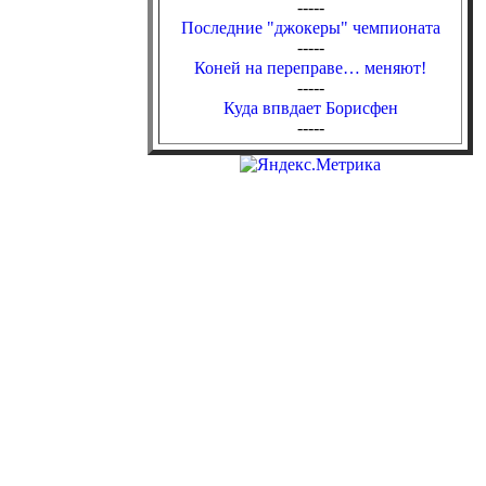
-----
Последние "джокеры" чемпионата
-----
Коней на переправе… меняют!
-----
Куда впвдает Борисфен
-----