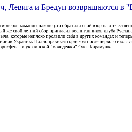
, Левига и Бредун возвращаются в 
егионеров команды наконец-то обратили свой взор на отечестве
й же свой летний сбор пригласил воспитанников клуба Руслана
ыча, которые неплохо проявили себя в других командах и тепер
мпионов Украины. Полноправным горняком после первого июля с
орисфена" и украинской "молодежки" Олег Карамушка.