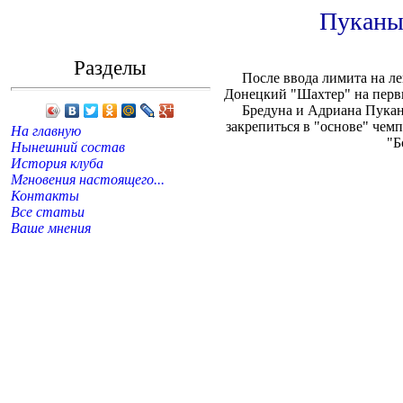
Пуканыч
Разделы
После ввода лимита на л
Донецкий "Шахтер" на первы
Бредуна и Адриана Пукан
закрепиться в "основе" че
На главную
"Б
Нынешний состав
История клуба
Мгновения настоящего...
Контакты
Все статьи
Ваше мнения