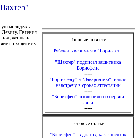
"Шахтер"
нную молодежь.
 Левигу, Евгения
ь получат шанс
Топовые новости
танет и защитник
Рябоконь вернулся в "Борисфен"
-----
"Шахтер" подписал защитника
"Борисфена"
-----
"Борисфену" и "Закарпатью" пошли
навстречу в сроках аттестации
-----
"Борисфен" исключили из первой
лиги
-----
Топовые статьи
"Борисфен" : в долгах, как в шелках