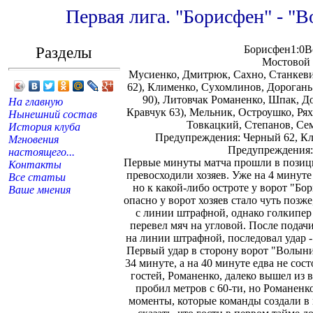
Первая лига. "Борисфен" - "
Разделы
Борисфен1:0
Мостовой 
Мусиенко, Дмитрюк, Сахно, Станкеви
62), Клименко, Сухомлинов, Дорогань
90), Литовчак Романенко, Шпак, Д
На главную
Кравчук 63), Мельник, Остроушко, Рях
Нынешний состав
Товкацкий, Степанов, Се
История клуба
Предупреждения: Черный 62, Кл
Мгновения
Предупреждения:
настоящего...
Первые минуты матча прошли в позици
Контакты
превосходили хозяев. Уже на 4 минуте
Все статьи
но к какой-либо остроте у ворот "Бор
Ваше мнения
опасно у ворот хозяев стало чуть позж
с линии штрафной, однако голкипер
перевел мяч на угловой. После подачи
на линии штрафной, последовал удар -
Первый удар в сторону ворот "Волыни
34 минуте, а на 40 минуте едва не сос
гостей, Романенко, далеко вышел из 
пробил метров с 60-ти, но Романенк
моменты, которые команды создали в