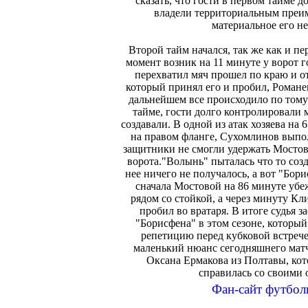
сказать, что гости в первом тайме 
владели территориальным преим
материальное его н
Второй тайм начался, так же как и п
момент возник на 11 минуте у ворот г
перехватил мяч прошел по краю и о
который принял его и пробил, Романе
дальнейшем все происходило по тому
тайме, гости долго контролировали 
создавали. В одной из атак хозяева на
на правом фланге, Сухомлинов выпо
защитники не смогли удержать Мостов
ворота."Волынь" пыталась что то созд
нее ничего не получалось, а вот "Бор
сначала Мостовой на 86 минуте убе
рядом со стойкой, а через минуту Кл
пробил во вратаря. В итоге судья 
"Борисфена" в этом сезоне, которы
репетицию перед кубковой встреч
маленький нюанс сегодняшнего матч
Оксана Ермакова из Полтавы, кот
справилась со своими 
Фан-сайт футбол