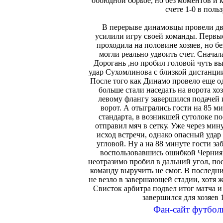
обоюдной борьбе, но без моментов и
счете 1-0 в польз
В перерыве динамовцы провели дв
усилили игру своей команды. Первы
проходила на половине хозяев, но без
могли реально удвоить счет. Снача
Дорогань ,но пробил головой чуть вы
удар Сухомлинова с близкой дистанци
После того как Динамо провело еще од
больше стали наседать на ворота хоз
левому флангу завершился подачей 
ворот. А отыгрались гости на 85 ми
стандарта, в возникшей сутолоке п
отправил мяч в сетку. Уже через ми
исход встречи, однако опасный удар
угловой. Ну а на 88 минуте гости з
воспользовавшись ошибкой Черния,
неотразимо пробил в дальний угол, пос
команду выручить не смог. В последн
не везло в завершающей стадии, хотя 
Свисток арбитра подвел итог матча и
завершился для хозяев
Фан-сайт футбол