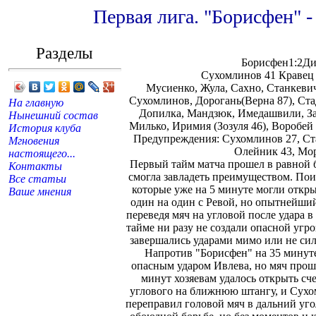
Первая лига. "Борисфен" -
Разделы
Борисфен1:2Ди
Сухомлинов 41 Кравец 
Мусиенко, Жула, Сахно, Станкевич
Сухомлинов, Дорогань(Верна 87), Ста
На главную
Допилка, Мандзюк, Имедашвили, За
Нынешний состав
Милько, Иримия (Зозуля 46), Воробей
История клуба
Предупреждения: Сухомлинов 27, Ст
Мгновения
Олейник 43, Мо
настоящего...
Первый тайм матча прошел в равной б
Контакты
смогла завладеть преимуществом. Пои
Все статьи
которые уже на 5 минуте могли откры
Ваше мнения
один на один с Ревой, но опытнейши
переведя мяч на угловой после удара 
тайме ни разу не создали опасной угр
завершались ударами мимо или не сил
Напротив "Борисфен" на 35 минут
опасным ударом Ивлева, но мяч проше
минут хозяевам удалось открыть сч
углового на ближнюю штангу, и Сухо
переправил головой мяч в дальний уго