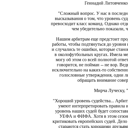
Геннадий Литовченко
"Сложный вопрос. У нас в последне
высказывания о том, что уровень су
превосходит класс команд. Однако от
чем убедительно показали, чт
Нашим арбитрам еще предстоит про
работы, чтобы подтянуться до уровня
и случались те ошибки, которые стан
в околофутбольных кругах. Имела ме
могу об этом со всей полнотой отве
говорится, не пойман -- не вор. Ве
исключительно на каких-то собственн
голословные утверждения, одни л
обращать внимание совер
Мирча Луческу, 
"Хороший уровень судейства... Арби
умеют интерпретировать правила и
уровень наших судей будет сопостав
УЕФА и ФИФА. Хотя в этом сезоне
критиковать европейских судей. Дело
стараются стать хорошими друзьям