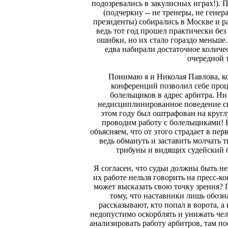
подозревались в закулисных играх!). 
(подчеркну -- не тренеры, не генер
президенты) собирались в Москве и 
ведь тот год прошел практически без
ошибки, но их стало гораздо меньше.
едва набирали достаточное количе
очередной 
Понимаю я и Николая Павлова, ко
конференций позволил себе про
болельщиков в адрес арбитра. Ни д
недисциплинированное поведение с
этом году был оштрафован на круг
проводим работу с болельщиками! 
объясняем, что от этого страдает в пер
ведь обмануть и заставить молчать
трибуны и видящих судейский 
Я согласен, что судьи должны быть н
их работе нельзя говорить на пресс-
может высказать свою точку зрения? 
тому, что наставники лишь обозн
рассказывают, кто попал в ворота, а 
недопустимо оскорблять и унижать чел
анализировать работу арбитров, там п