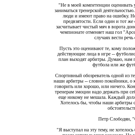
"Не в моей компетенции оценивать 
заниматься тренерской деятельностью. 
люди и имеют право на ошибку. Н
предвзятости. Если один и тот же 
засчитывает чистый мяч в ворота дон
чемпионате отменяет наш гол "Арсе
случаях вести речь
Пусть это оценивают те, кому поло
действующие лица в игре -- футболис
план выходят арбитры. Думаю, нам п
футбола или же фут
Спортивный обозреватель одной из те
наши арбитры -- словно покойники, о 
говорить или хорошо, или ничего. Кон
тренерам эмоции надо держать при се
еще никому не мешала. Каждый долж
Хотелось бы, чтобы наши арбитры с
обстоятельст
Петр Слободян, 
"Я выступал на эту тему, не хотелось 