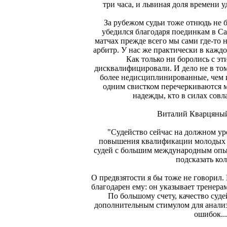
три часа, и львиная доля времени у
За рубежом судьи тоже отнюдь не 
убедился благодаря поединкам в Сар
матчах прежде всего мы сами где-то 
арбитр. У нас же практически в кажд
Как только ни боролись с эт
дисквалифицировали. И дело не в то
более недисциплинированные, чем 
одним свистком перечеркиваются м
надежды, кто в силах совл
Виталий Кварцяный
"Судейство сейчас на должном ур
повышения квалификации молодых 
судей с большим международным опыт
подсказать кол
О предвзятости я бы тоже не говорил
благодарен ему: он указывает тренерам
По большому счету, качество суд
дополнительным стимулом для анали
ошибок...