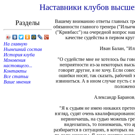
Наставники клубов высшей
Разделы
Вашему вниманию ответы главных тр
обязанности главного тренера ("Ильич
("Кривбасс") на очередной вопрос на
качестве судейства в первом кру
На главную
Иван Балан, "Ил
Нынешний состав
История клуба
"О судействе мне не хотелось бы гов
Мгновения
неприятности из-за некоторых выск
настоящего...
говорят другие, я не хочу. Если сове
Контакты
ошибки носят, так сказать, рабочий 
Все статьи
извиниться. А в ином случае пусть с 
Ваше мнения
положено
Александр Баранов
"Я к судьям не имею никаких прете
взгляд, судят очень квалифицированно
нервничаешь, на судью можешь гре
видеозапись, то понимаешь, что а
разбирается в ситуациях, в которых н