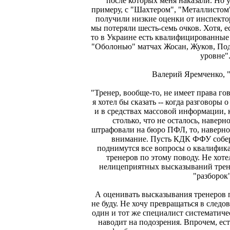
после которых меня наказали. Но 
примеру, с "Шахтером", "Металлистом
получили низкие оценки от инспектор
мы потеряли шесть-семь очков. Хотя, е
то в Украине есть квалифицированные
"Оболонью" матчах Жосан, Жуков, По
уровне"
Валерий Яремченко, 
"Тренер, вообще-то, не имеет права гов
я хотел бы сказать -- когда разговоры 
и в средствах массовой информации, 
столько, что не осталось, наверн
штрафовали на бюро ПФЛ, то, наверное
внимание. Пусть КДК ФФУ собере
поднимутся все вопросы о квалифика
тренеров по этому поводу. Не хоте
нелицеприятных высказываний трен
"разборок"
А оценивать высказывания тренеров 
не буду. Не хочу превращаться в следов
один и тот же специалист систематиче
наводит на подозрения. Впрочем, ес