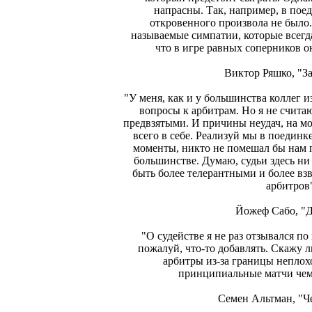
напрасны. Так, например, в пое
откровенного произвола не было.
называемые симпатии, которые всегда
что в игре равных соперников о
Виктор Ряшко, "З
"У меня, как и у большинства коллег 
вопросы к арбитрам. Но я не счит
предвзятыми. И причины неудач, на мо
всего в себе. Реализуй мы в поединк
моменты, никто не помешал бы нам п
большинстве. Думаю, судьи здесь ни
быть более телерантными и более в
арбитров
Йожеф Сабо, "
"О судействе я не раз отзывался по
пожалуй, что-то добавлять. Скажу 
арбитры из-за границы неплох
принципиальные матчи чем
Семен Альтман, "Ч