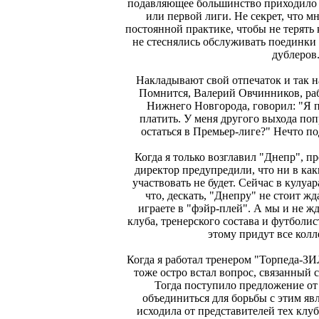
подавляющее большинство приходило 
или первой лиги. Не секрет, что 
постоянной практике, чтобы не терять
не стеснялись обслуживать поединки 
дублеров.
Накладывают свой отпечаток и так 
Помнится, Валерий Овчинников, ра
Нижнего Новгорода, говорил: "Я п
платить. У меня другого выхода попр
остаться в Премьер-лиге?" Нечто по
Когда я только возглавил "Днепр", п
директор предупредили, что ни в ка
участвовать не будет. Сейчас в кулуа
что, дескать, "Днепру" не стоит жд
играете в "фэйр-плей". А мы и не ж
клуба, тренерского состава и футболи
этому придут все кол
Когда я работал тренером "Торпеда-ЗИ
тоже остро встал вопрос, связанный с
Тогда поступило предложение от
объединиться для борьбы с этим я
исходила от представителей тех клу