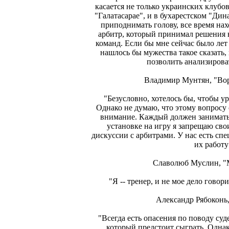
касается не только украинских клубов
"Галатасарае", и в бухарестском "Ди
приподнимать голову, все время на
арбитр, который принимал решения 
команд. Если бы мне сейчас было лет 
нашлось бы мужества такое сказать, 
позволить анализирова
Владимир Мунтян, "Вор
"Безусловно, хотелось бы, чтобы у
Однако не думаю, что этому вопросу с
внимание. Каждый должен заниматьс
установке на игру я запрещаю св
дискуссии с арбитрами. У нас есть сп
их работу
Славолюб Муслин, "
"Я -- тренер, и не мое дело говор
Александр Рябоконь
"Всегда есть опасения по поводу суд
который предстоит сыграть. Однак