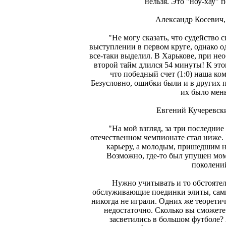
нельзя. Это "ноу-хау" п
Александр Косевич,
"Не могу сказать, что судейство 
выступлении в первом круге, однако о
все-таки выделил. В Харькове, при н
второй тайм длился 54 минуты! К это
что победный счет (1:0) наша ком
Безусловно, ошибки были и в других 
их было мен
Евгений Кучеревск
"На мой взгляд, за три последние
отечественном чемпионате стал ниже.
карьеру, а молодым, пришедшим на
Возможно, где-то был упущен мом
поколени
Нужно учитывать и то обстоятел
обслуживающие поединки элиты, сами
никогда не играли. Одних же теорети
недостаточно. Сколько вы сможете
засветились в большом футболе?