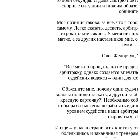
то доли секунды. Я дома смотрю повт
спорные ситуации и никоим образом
обвинять
Моя позиция такова: за все, что с тоб
самому. Легко сказать, дескать, арбитр
игроки такие-сякие... У меня нет пр
матче, а за других наставников мне, 
руки".
Олег Федорчук, 
"Все можно прощать, но не предвз
арбитражу, однако создается впечатл
судейских кодекса -- один для хоз
Объясните мне, почему один судья п
волосы по полю таскать, а другой за 
красную карточку?! Необходимо собр
чтобы раз и навсегда выработать едины
уровнем судейства наши арбитры
котироваться в
И еще -- у нас в стране всех критикую
болельщиков и заканчивая тренерам