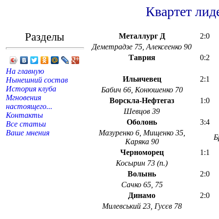
Квартет лид
Разделы
Металлург Д
2:0
Деметрадзе 75, Алексеенко 90
Таврия
0:2
На главную
Ильичевец
2:1
Нынешний состав
История клуба
Бабич 66, Конюшенко 70
Мгновения
Ворскла-Нефтегаз
1:0
настоящего...
Шевцов 39
Контакты
Оболонь
3:4
Все статьи
Ваше мнения
Мазуренко 6, Мищенко 35,
Б
Каряка 90
Черноморец
1:1
Косырин 73 (п.)
Волынь
2:0
Сачко 65, 75
Динамо
2:0
Милевський 23, Гусєв 78