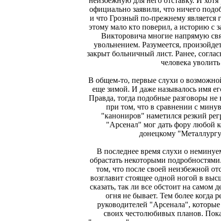
неизбежную для него отставку. И хотя
официально заявили, что ничего подо
и что Грозный по-прежнему является 
этому мало кто поверил, а историю с 
Викторовича многие напрямую свя
увольнением. Разумеется, произойдет 
закрыт больничный лист. Ранее, соглас
человека уволить 
В общем-то, первые слухи о возможно
еще зимой. И даже называлось имя ег
Правда, тогда подобные разговоры не
при том, что в сравнении с мин
"канониров" наметился резкий регр
"Арсенал" мог дать фору любой к
донецкому "Металлургу
В последнее время слухи о неминуе
обрастать некоторыми подробностями.
том, что после своей неизбежной о
возглавит стоящее одной ногой в выс
сказать, так ли все обстоит на самом д
огня не бывает. Тем более когда 
руководителей "Арсенала", которые
своих честолюбивых планов. Пока