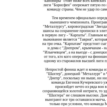
"канониры" стоят ниже всех киевских
лиги "Борисфен" опережает пятую по
команду страны. Чем не удар по са
Тем временем официально опред
нынешнего чемпионата. Проиграв 
"Металлургу", кировоградская "Звезда
шансы на сохранение прописки в элит
в первую лигу - "Карпаты". Главным к
выживание является "Таврия", котора
на три очка. "Карпатам" предстоит сы
и дома с "Днепром", крымчанам - н
"Ильичевцем", а на выезде - с донец
от того, кто кого опередит на финиш
одному из старожилов высшей лиги п
Непростой финиш ждет и команды из
"Шахтер", донецкий "Металлург" и 
"Днепр", поскольку ни выше, ни н
команда Евгения Кучеревского уж
произойдет нечто из ряда вон 
сохраняющейся золотой интриги, то зд
"Шахтера" не слишком высоки. Даж
выиграют все три оставшихся матча,
только при условии, что команда 