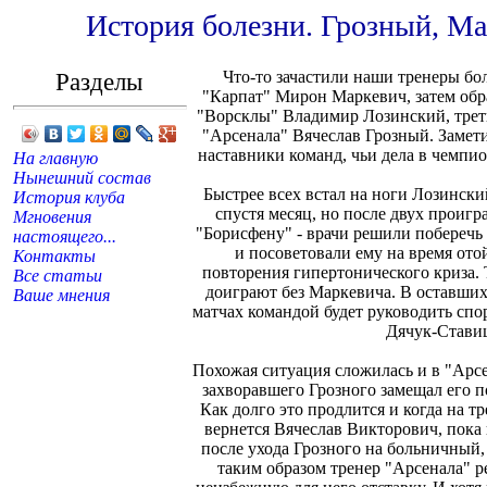
История болезни. Грозный, Ма
Разделы
Что-то зачастили наши тренеры бол
"Карпат" Мирон Маркевич, затем обр
"Ворсклы" Владимир Лозинский, трет
"Арсенала" Вячеслав Грозный. Замети
наставники команд, чьи дела в чемпи
На главную
Нынешний состав
Быстрее всех встал на ноги Лозински
История клуба
спустя месяц, но после двух проиг
Мгновения
"Борисфену" - врачи решили поберечь
настоящего...
и посоветовали ему на время отой
Контакты
повторения гипертонического криза.
Все статьи
доиграют без Маркевича. В оставших
Ваше мнения
матчах командой будет руководить сп
Дячук-Стави
Похожая ситуация сложилась и в "Арсе
захворавшего Грозного замещал его 
Как долго это продлится и когда на 
вернется Вячеслав Викторович, пока н
после ухода Грозного на больничный,
таким образом тренер "Арсенала" 