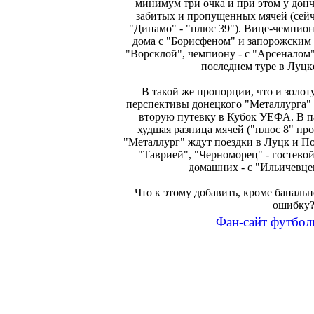
минимум три очка и при этом у дон
забитых и пропущенных мячей (сейч
"Динамо" - "плюс 39"). Вице-чемпион
дома с "Борисфеном" и запорожским 
"Ворсклой", чемпиону - с "Арсеналом"
последнем туре в Луцк
В такой же пропорции, что и золо
перспективы донецкого "Металлурга" 
вторую путевку в Кубок УЕФА. В па
худшая разница мячей ("плюс 8" про
"Металлург" ждут поездки в Луцк и По
"Таврией", "Черноморец" - гостево
домашних - с "Ильичевце
Что к этому добавить, кроме банальн
ошибку
Фан-сайт футбол