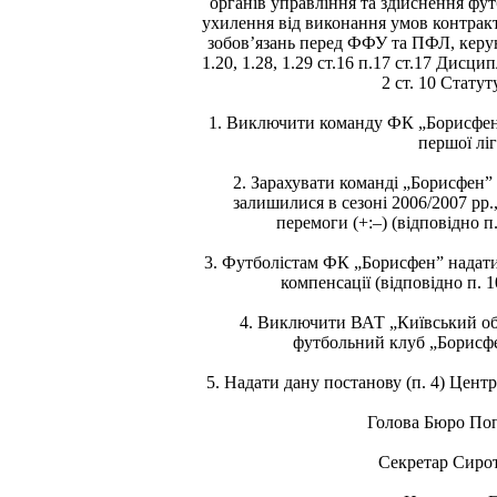
органів управління та здійснення фут
ухилення від виконання умов контракт
зобов’язань перед ФФУ та ПФЛ, керуючи
1.20, 1.28, 1.29 ст.16 п.17 ст.17 Дисц
2 ст. 10 Стату
1. Виключити команду ФК „Борисфен”
першої ліг
2. Зарахувати команді „Борисфен” п
залишилися в сезоні 2006/2007 рр.
перемоги (+:–) (відповідно п.
3. Футболістам ФК „Борисфен” надати 
компенсації (відповідно п. 1
4. Виключити ВАТ „Київський о
футбольний клуб „Борисфе
5. Надати дану постанову (п. 4) Центр
Голова Бюро Поп
Секретар Сирот