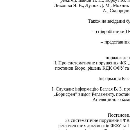
режимі), Іванов П. П., Корбут Ю. 
Лихошва Я. В., Лутюк Д. М., Мохник С
А., Скворцов 
Також на засіданні б
– співробітники 
– представник
порядок де
I. Про систематичне порушення ФК „
постанов Бюро, рішень КДК ФФУ та 
Інформація Багл
I. Слухали: інформацію Баглая В. З. 
„Борисфен” вимог Регламенту, поста
Апеляційного ком
Постанови
За систематичне порушення ФК 
регламентних документів ФФУ та П