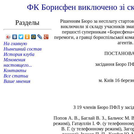
ФК Борисфен виключено зі скл
Разделы
Рішенням Бюро за несплату старто
виключили зі складу учасників змаг
першості суперникам «Борисфена» 
перемоги, а гравці бориспільської ком
агентів.
На главную
Нынешний состав
ПОСТАНОВА
История клуба
Мгновения
засідання Бюро П
настоящего...
Контакты
Все статьи
м. Київ 16 березн
Ваше мнения
З 19 членів Бюро ПФЛ у засід
Попов А. В., Баглай В. З., Бальчос М. 
режимі), Гатауллін І. Ф. (у телефонном
В. Г. (у телефонному режимі), Заго