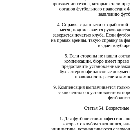
протяжении сезона, которые стали пр
органов футбольного правосудия 
заявлению футб
4. Справка с данными о заработной
месяц подписывается руководител
заверяется печатью клуба. Если футбо
на правах аренды, такую справку за ф
выдает клуб-ар
5. Если стороны не нашли согл
компенсации, бюро имеет право 
предоставить установленные зак
бухгалтерско-финансовые докумен
правильность расчета ком
9. Компенсация выплачивается только
заключенного в установленном пор
футболист
Статья 54. Возрастны
1. Для футболистов-профессионало
которых с клубом закончился, ил
инициативе, устанавливаются следую