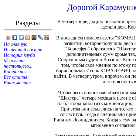
Дорогой Карамушка
Разделы
В четверг в редакцию позвонил през
детали дела Ка
В последнем номере газеты "КОМАН
развитии, которое получило дело 
На главную
"Борисфен" обратился к "Шахтер
Нынешний состав
дополнительных сумм кроме тех
История клуба
Спортивным судом в Лозанне. Кстат
Мгновения
том, чтобы свое мнение по этому п
настоящего...
бориспольчан Игорь КОВАЛЕВИЧ, кото
Контакты
найти. В четверг утром, впрочем, он п
Все статьи
внести ясность в
Ваше мнения
- Чтобы быть полностью объективным
"Шахтера" четыре месяца к нам не о
того, чтобы заплатить компенсацию, 
При этом они ссылались на то, что п
согласится. Тогда я специально прие
Ринатом Леонидовичем. Когда я ему ра
мгновенно согласился