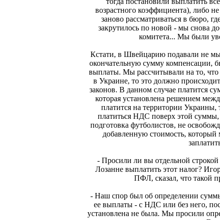
тогда постановили выплатить всего
возрастного коэффициента), либо не
заново рассматриваться в бюро, гд
закрутилось по новой - мы снова д
комитета... Мы были ув
Кстати, в Швейцарию подавали не мы
окончательную сумму компенсации, бы
выплаты. Мы рассчитывали на то, что
в Украине, то это должно происходи
законов. В данном случае платится су
которая установлена решением межд
платится на территории Украины, 
платиться НДС поверх этой суммы, 
подготовка футболистов, не освобожд
добавленную стоимость, который
заплатить
- Просили ли вы отдельной строкой
Лозанне выплатить этот налог? Игор
ПФЛ, сказал, что такой п
- Наш спор был об определении суммы
ее выплаты - с НДС или без него, по
установлена не была. Мы просили опре