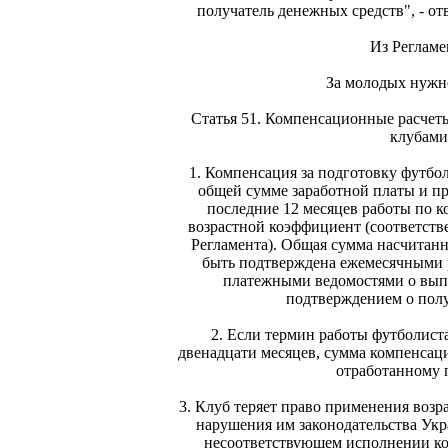
получатель денежных средств", - от
Из Регламе
За молодых нужн
Статья 51. Компенсационные расче
клубами
1. Компенсация за подготовку футбо
общей сумме заработной платы и п
последние 12 месяцев работы по к
возрастной коэффициент (соответствен
Регламента). Общая сумма насчитан
быть подтверждена ежемесячными 
платежными ведомостями о выпл
подтверждением о полу
2. Если термин работы футболист
двенадцати месяцев, сумма компенсац
отработанному 
3. Клуб теряет право применения возр
нарушения им законодательства Укр
несоответствующем исполнении ко