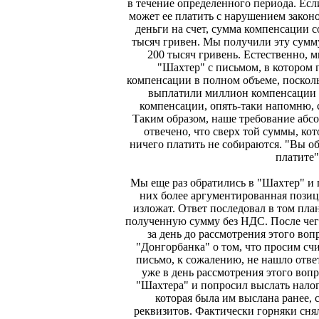
в течение определенного периода. Есл
может ее платить с нарушением закон
деньги на счет, сумма компенсации 
тысяч гривен. Мы получили эту сумму
200 тысяч гривень. Естественно, 
"Шахтер" с письмом, в котором
компенсации в полном объеме, посколь
выплатили миллион компенсации и
компенсации, опять-таки напомню, с
Таким образом, наше требование абс
отвечено, что сверх той суммы, кот
ничего платить не собираются. "Вы о
платите"
Мы еще раз обратились в "Шахтер" и 
них более аргументированная позиция
изложат. Ответ последовал в том план
полученную сумму без НДС. После чего
за день до рассмотрения этого во
"Донгорбанка" о том, что просим сч
письмо, к сожалению, не нашло ответ
уже в день рассмотрения этого воп
"Шахтера" и попросил выслать нало
которая была им выслана ранее, 
реквизитов. Фактически горняки сняли