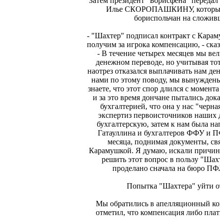
Затем президент "Борисфена" передал
Илье СКОРОПАШКИНУ, который и
бориспольчан на сложив
- "Шахтер" подписал контракт с Карам
получим за игрока компенсацию, - ска
- В течение четырех месяцев мы ве
денежном переводе, но учитывая тот
наотрез отказался выплачивать нам день
нами по этому поводу, мы вынужден
знаете, что этот спор длился с момент
и за это время дончане пытались доказ
бухгалтерией, что она у нас "черн
экспертиз первоисточников наших 
бухгалтерскую, затем к нам была на
Гатауллина и бухгалтеров ФФУ и П
месяца, поднимая документы, св
Карамушкой. Я думаю, искали причины
решить этот вопрос в пользу "Шах
проделано сначала на бюро ПФ
Попытка "Шахтера" уйти о
Мы обратились в апелляционный ко
отметил, что компенсация либо плат