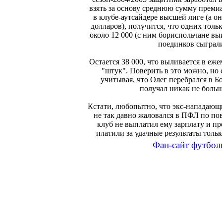
взять за основу среднюю сумму преми
в клубе-аутсайдере высшей лиге (а он
долларов), получится, что одних тол
около 12 000 (с ним бориспольчане выи
поединков сыграл
Остается 38 000, что выливается в еж
"штук". Поверить в это можно, но 
учитывая, что Олег перебрался в Бо
получал никак не больш
Кстати, любопытно, что экс-нападающ
не так давно жаловался в ПФЛ по по
клуб не выплатил ему зарплату и п
платили за удачные результаты толь
Фан-сайт футбол