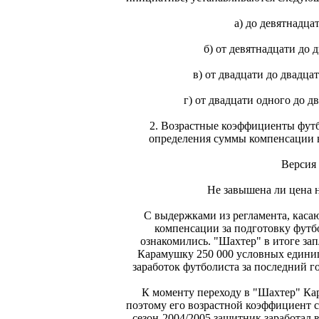
а) до девятнадцат
б) от девятнадцати до д
в) от двадцати до двадцат
г) от двадцати одного до дв
2. Возрастные коэффициенты фут
определения суммы компенсации в
Версия
Не завышена ли цена 
С выдержками из регламента, кас
компенсации за подготовку футб
ознакомились. "Шахтер" в итоге за
Карамушку 250 000 условных единиц
заработок футболиста за последний г
К моменту переходу в "Шахтер" Ка
поэтому его возрастной коэффициент со
сезон-2004/2005 защитник заработал в