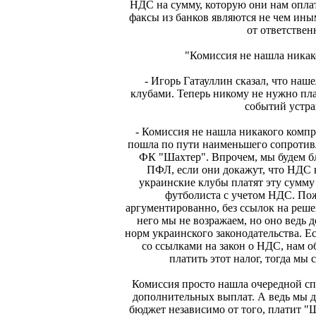
НДС на сумму, которую они нам оплат
факсы из банков являются не чем ины
от ответствен
"Комиссия не нашла никак
- Игорь Гатауллин сказал, что на
клубами. Теперь никому не нужно пл
событий устра
- Комиссия не нашла никакого компр
пошла по пути наименьшего сопротив
ФК "Шахтер". Впрочем, мы будем б
ПФЛ, если они докажут, что НДС н
украинские клубы платят эту сумму
футболиста с учетом НДС. Пож
аргументированно, без ссылок на реш
него мы не возражаем, но оно ведь 
норм украинского законодательства. Е
со ссылками на закон о НДС, нам 
платить этот налог, тогда мы 
Комиссия просто нашла очередной сп
дополнительных выплат. А ведь мы д
бюджет независимо от того, платит "