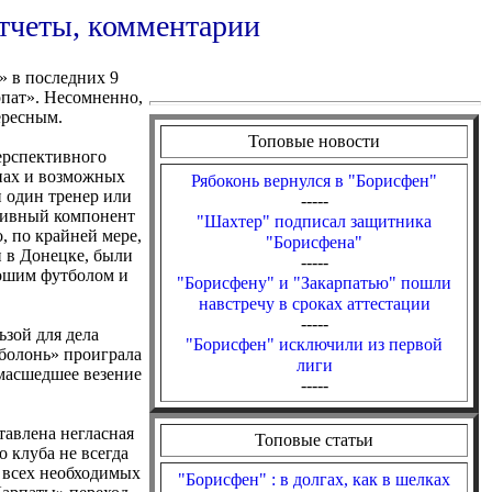
отчеты, комментарии
» в последних 9
рпат». Несомненно,
ересным.
Топовые новости
ерспективного
нах и возможных
Рябоконь вернулся в "Борисфен"
и один тренер или
-----
ртивный компонент
"Шахтер" подписал защитника
, по крайней мере,
"Борисфена"
и в Донецке, были
-----
рошим футболом и
"Борисфену" и "Закарпатью" пошли
навстречу в сроках аттестации
-----
зой для дела
"Борисфен" исключили из первой
Оболонь» проиграла
лиги
умасшедшее везение
-----
тавлена негласная
Топовые статьи
о клуба не всегда
 всех необходимых
"Борисфен" : в долгах, как в шелках