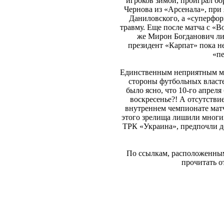
игроков зимой, проиграл бо
Чернова из «Арсенала», при 
Даниловского, а «суперфор
травму. Еще после матча с «
же Мирон Богданович лич
президент «Карпат» пока н
«пе
Единственным неприятным мом
стороны футбольных властей
было ясно, что 10-го апреля
воскресенье?! А отсутст
внутреннем чемпионате матч
этого зрелища лишили многи
ТРК «Украина», предпочли до
По ссылкам, расположенным 
прочитать о