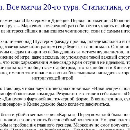
 Все матчи 20-го тура. Статистика, 
Динамо» над «Шахтером» в Донецке. Первое поражение «Оболони
ого круга – Маркевич в очередной раз собирается уходить из «Ка
м из интереснейших в нынешнем чемпионате, если не самым инт
хайличенко над Шустером (между прочим, победе молодого и п
«звездным» иностранцем) еще будет сказано немало. О причи
рячим следам ни один из наблюдавших за матчем журналистов, н
 мнение об игре, даже вскользь не упомянули такой важный спо
ь, что если харьковчанин Александр Кран отсудил не идеально, то
е попытки «пообщаться» с арбитром, что так любят и в Киеве, 
жно, именно этот нюанс позволил болельщикам насладиться хо
интригующей игрой.
 Павлову, чтобы научить звездных новичков «Ильичевца» с поль
ми футболистами команды. Результат не заставил себя ждать. «
не «Динамо» в фартовой желто-черной форме. В конце концов, с
пивоваров» в Киеве должно было когда-то закончиться.
 была и убийственная серия «Карпат». Перед командой была пос
и в новом сезоне строить боеспособный коллектив. Но руководств
ьбы и требования главного тренера. Маркевич не смог получить