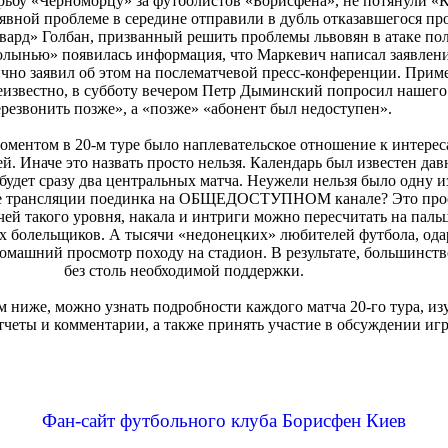
рьбу «Черноморцу» за футболистов «Борисфена», не потянули «
явной проблеме в середине отправили в дубль отказавшегося пр
вард» Голбан, призванный решить проблемы львовян в атаке по
Волынью» появилась информация, что Маркевич написал заявлени
но заявил об этом на послематчевой пресс-конференции. Приме
еизвестно, в субботу вечером Петр Дыминский попросил нашего
резвонить позже», а «позже» «абонент был недоступен».
ентом в 20-м туре было наплевательское отношение к интерес
. Иначе это назвать просто нельзя. Календарь был известен дав
 будет сразу два центральных матча. Неужели нельзя было одну и
вие трансляции поединка на ОБЩЕДОСТУПНОМ канале? Это прос
ей такого уровня, накала и интриги можно пересчитать на пальц
х болельщиков. А тысячи «недонецких» любителей футбола, о
машний просмотр походу на стадион. В результате, большинств
без столь необходимой поддержки.
ниже, можно узнать подробности каждого матча 20-го тура, изу
тчеты и комментарии, а также принять участие в обсуждении игр
Фан-сайт футбольного клуба Борисфен Киев