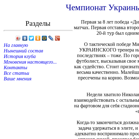
Чемпионат Украины.
Разделы
Первая за 8 лет победа «
матчах. Первая отставка втор
20-й тур был одни
О тактической победе Ми
На главную
УКРАИНСКОГО тренера над 
Нынешний состав
последствиях – тоже. По го
История клуба
футболист, высказывая свое
Мгновения настоящего...
как судейство. Стоит признат
Контакты
весьма качественно. Малейши
Все статьи
пресечены на корню. Возмо
Ваше мнения
Недели хватило Николаю
взаимодействовать с остальны
на фартовом для себя стадио
«
Когда-то закончиться должна
задача удержаться в элите, 
адекватно воспринимало прос