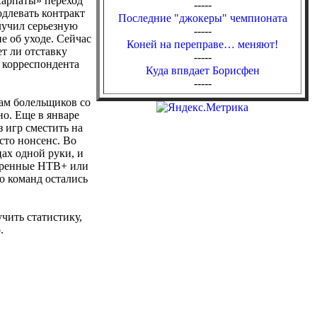
Карпаты» переход
-----
одлевать контракт
Последние "джокеры" чемпионата
лучил серьезную
-----
е об уходе. Сейчас
Коней на переправе… меняют!
т ли отставку
-----
 корреспондента
Куда впвдает Борисфен
-----
ам болельщиков со
но. Еще в январе
з игр сместить на
то нонсенс. Во
ах одной руки, и
даренные НТВ+ или
о команд остались
чить статистику,
.