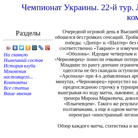
Чемпионат Украины. 22-й тур. 
ко
Разделы
Очередной игровой день в Высшей
обошелся без громких сенсаций. Трой
победы. «Днепр» и «Шахтер» без
соответственно «Таврию» и измуче
«Оболонь». Идущие четвертым и 
На главную
«Черноморец» понесли очковые потери
Нынешний состав
Младшие по рангу дончане ограничи
История клуба
одесситы не без скандала оступили
Мгновения
«Арсенала» при 4-х добавленных ар
настоящего...
минутах, «Черноморец» пропустил на 
Контакты
предпоследнюю строчку в турнирн
Все статьи
выигрывая по ходу матча, львовяне, 
Ваше мнения
тренера Мирона Маркевича, довол
«Ильичевцем». Такого же результа
полтавчанами, а еще в одном матч
переиграл «иностранный легион
Обзор каждого матча, статистика и 