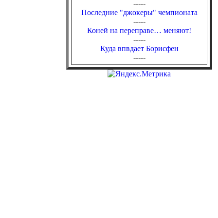
-----
Последние "джокеры" чемпионата
-----
Коней на переправе… меняют!
-----
Куда впвдает Борисфен
-----