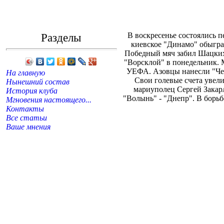
Разделы
В воскресенье состоялись 
киевское "Динамо" обыгра
Победный мяч забил Шацких 
"Ворсклой" в понедельник. 
УЕФА. Азовцы нанесли "Черн
На главную
Свои голевые счета увел
Нынешний состав
мариуполец Сергей Закарл
История клуба
"Волынь" - "Днепр". В борьб
Мгновения настоящего...
Контакты
Все статьи
Ваше мнения