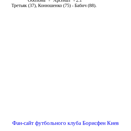
"Оболонь" - "Арсенал" - 2:1
Третьяк (37), Конюшенко (75) - Бабич (88).
Фан-сайт футбольного клуба Борисфен Киев