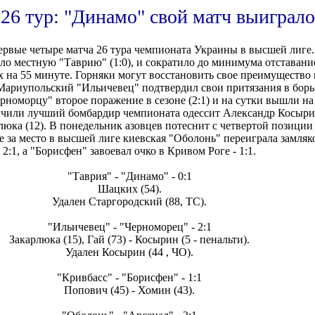
26 тур: "Динамо" свой матч выиграло
первые четыре матча 26 тура чемпионата Украины в высшей лиге
ло местную "Таврию" (1:0), и сократило до минимума отставани
на 55 минуте. Горняки могут восстановить свое преимущество 
Мариупольский "Ильичевец" подтвердил свои притязания в борьб
оморцу" второе поражение в сезоне (2:1) и на сутки вышли на 
ичили лучший бомбардир чемпионата одессит Александр Косырин
юка (12). В понедельник азовцев потеснит с четвертой позиции 
е за место в высшей лиге киевская "Оболонь" переиграла замляко
2:1, а "Борисфен" завоевал очко в Кривом Роге - 1:1.
"Таврия" - "Динамо" - 0:1
Шацких (54).
Удален Старгородский (88, ТС).
"Ильичевец" - "Черноморец" - 2:1
Закарлюка (15), Гай (73) - Косырин (5 - пенальти).
Удален Косырин (44 , ЧО).
"Кривбасс" - "Борисфен" - 1:1
Попович (45) - Хомин (43).