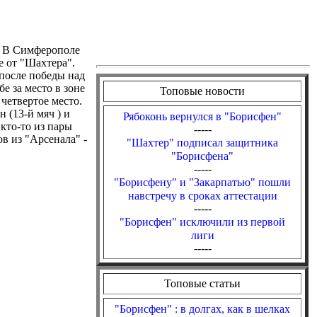
. В Симферополе
е от "Шахтера".
после победы над
е за место в зоне
Топовые новости
четвертое место.
 (13-й мяч ) и
Рябоконь вернулся в "Борисфен"
кто-то из пары
-----
в из "Арсенала" -
"Шахтер" подписал защитника
"Борисфена"
-----
"Борисфену" и "Закарпатью" пошли
навстречу в сроках аттестации
-----
"Борисфен" исключили из первой
лиги
-----
Топовые статьи
"Борисфен" : в долгах, как в шелках