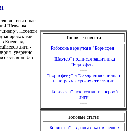
я
лян до пяти очков.
лий Шевченко.
 "Днепр". Победой
ад запорожскими
Топовые новости
 в Киеве над
сайдеров лиги -
Рябоконь вернулся в "Борисфен"
аврия" уверенно
-----
все оставили без
"Шахтер" подписал защитника
"Борисфена"
-----
"Борисфену" и "Закарпатью" пошли
навстречу в сроках аттестации
-----
"Борисфен" исключили из первой
лиги
-----
Топовые статьи
"Борисфен" : в долгах, как в шелках