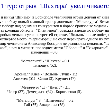
21 тур: отрыв "Шахтера" увеличиваетс
 и ничья "Динамо" в Борисполе увеличили отрыв дончан от киев
ую победу новый главный тренер донецкого "Металлурга" Вита
 победу над одним из конкурентов в борьбе бронзовые медали -
тья команда области - "Ильичевец", одержав выездную победу н
Пробыв меньше суток на третьей строчке, "Волынь" после победы
четвертое место. "Черноморец" не смог переиграть одного из аут
дир чемпионата Александр Косырин не реализовал пенальти. "Т
сс", а вот в матче за последнее место "Оболонь" и "Закарпатье" 
изменений - 0:0.
"Металлист" - "Шахтер" - 0:1
Тимощук (52).
"Арсенал" Киев - "Волынь" Луцк - 1:2
Аникеев (51) - Сачко (3). Крунич (47).
"Металлург" Д - "Днепр" - 2:1
Чечер (27), Деметрадзе (64) - Корниленко (5).
"Металлург" З - "Ильичевец" - 0:2
Гай (55), Закарлюка (58).