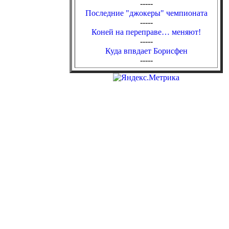
-----
Последние "джокеры" чемпионата
-----
Коней на переправе… меняют!
-----
Куда впвдает Борисфен
-----