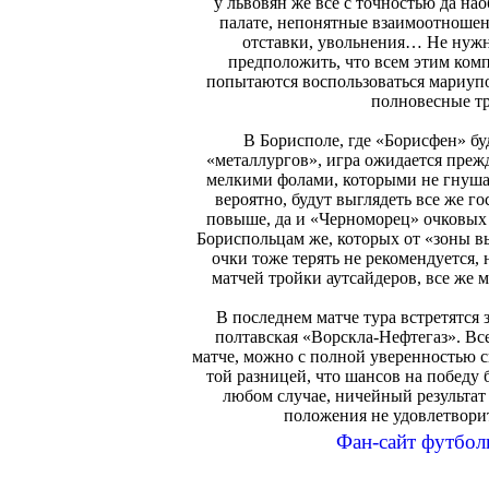
у львовян же все с точностью да нао
палате, непонятные взаимоотношен
отставки, увольнения… Не нужн
предположить, что всем этим ком
попытаются воспользоваться мариупо
полновесные тр
В Борисполе, где «Борисфен» б
«металлургов», игра ожидается преж
мелкими фолами, которыми не гнуша
вероятно, будут выглядеть все же го
повыше, да и «Черноморец» очковых 
Бориспольцам же, которых от «зоны в
очки тоже терять не рекомендуется,
матчей тройки аутсайдеров, все же 
В последнем матче тура встретятся
полтавская «Ворскла-Нефтегаз». Вс
матче, можно с полной уверенностью ска
той разницей, что шансов на победу б
любом случае, ничейный результат
положения не удовлетворит 
Фан-сайт футбол