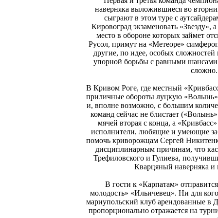
Первая и третья команда чемпион
наверняка выложившиеся во вторник 
сыграют в этом туре с аутсайдера
Кировоград экзаменовать «Звезду», 
место в обороне которых займет о
Русол, примут на «Метеоре» симферо
другие, по идее, особых сложностей
упорной борьбы с равными шансами 
сложно.
В Кривом Роге, где местный «Кривбас
приличные обороты луцкую «Волынь»,
и, вполне возможно, с большим колич
команд сейчас не блистает («Волынь
мячей вторая с конца, а «Кривбасс» -
исполнители, любящие и умеющие заб
помочь криворожцам Сергей Никитенк
дисциплинарным причинам, что каса
Трефиловского и Гулиева, получивш
Кварцяный наверняка и 
В гости к «Карпатам» отправит
молодость» «Ильичевец». Ни для кого
мариупольский клуб арендованные в Д
пропорционально отражается на турн