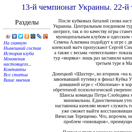
13-й чемпионат Украины. 22-й 
Разделы
После кубковых баталий снова наст
Украины. Центральным поединком тура
интриге, так и по качеству игры стан
муниципальным клубом и одесским 
Семена Альтмана подойдут к игре с д
На главную
киевский матч пропускают Сергей Си
Нынешний состав
а также с весьма «невеселыми» показ
История клуба
тур «моряки» лишь раз заставили капит
Мгновения
третьем туре в М
настоящего...
Контакты
Донецкий «Шахтер», во вторник «на к
Все статьи
завоевавший путевку в финал Кубка У
Ваше мнения
домашней игре с «Оболонью» в хор
обретенной психологической уверенно
Шансы команды Петра Слободяна х
минимальны. Единственным утеш
наставника киевлян может служить тот
уже сможет выйти восстановивши
Вячеслав Терещенко. Что, впрочем, 
проблем «пивоваров», преимущес